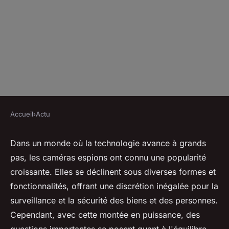
Accueil
›
Actu
ACTU
Caméras espions et intimité :
Dans un monde où la technologie avance à grands
pas, les caméras espions ont connu une popularité
Un équilibre délicat
croissante. Elles se déclinent sous diverses formes et
fonctionnalités, offrant une discrétion inégalée pour la
michelle
•
10 avril 2024
•
2 min de lecture
surveillance et la sécurité des biens et des personnes.
Cependant, avec cette montée en puissance, des