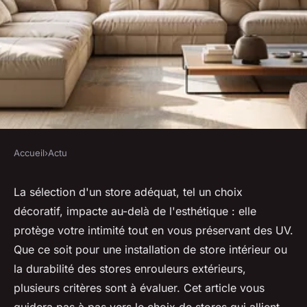
Accueil
›
Actu
ACTU
Choisir votre store extérieur et
La sélection d'un store adéquat, tel un choix
décoratif, impacte au-delà de l'esthétique : elle
intérieur
protège votre intimité tout en vous préservant des UV.
Que ce soit pour une installation de store intérieur ou
michelle
•
30 mai 2024
•
2 min de lecture
la durabilité des stores enrouleurs extérieurs,
plusieurs critères sont à évaluer. Cet article vous