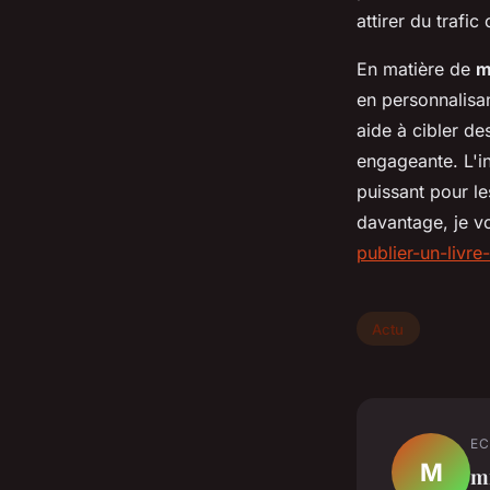
attirer du trafic
En matière de
m
en personnalisan
aide à cibler de
engageante. L'in
puissant pour le
davantage, je vo
publier-un-livre
Actu
EC
M
m