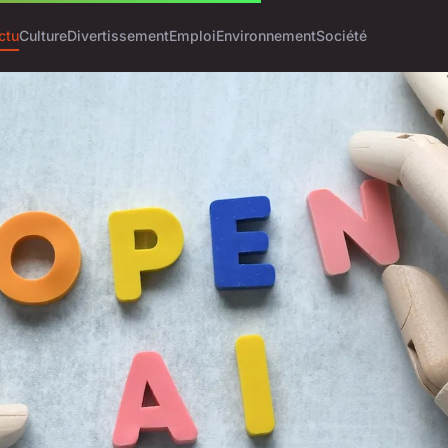
ctu
Culture
Divertissement
Emploi
Environnement
Société