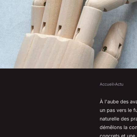
Accueil
›
Actu
ACTU
Génération de contenu
À l'aube des ava
un pas vers le f
révolution ou évolu
naturelle des pr
démêlons la comp
concrets et une 