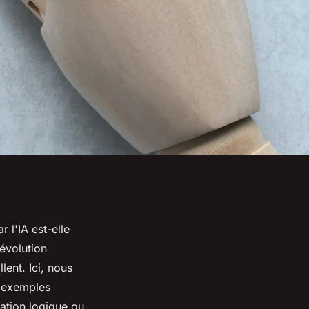
 l'IA est-elle
'évolution
lent. Ici, nous
s exemples
uation logique ou