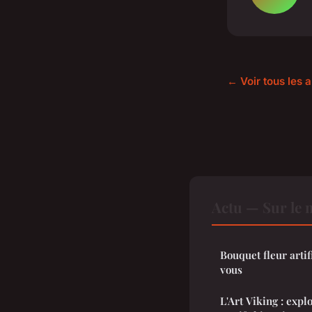
← Voir tous les a
Actu — Sur le 
Bouquet fleur artif
vous
L'Art Viking : expl