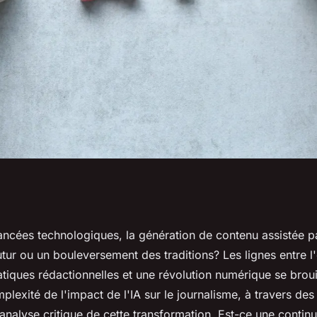
 à l'ère de l'ia :
ncées technologiques, la génération de contenu assistée par
utur ou un bouleversement des traditions? Les lignes entre l
tion?
atiques rédactionnelles et une révolution numérique se brouil
lexité de l'impact de l'IA sur le journalisme, à travers de
analyse critique de cette transformation. Est-ce une contin