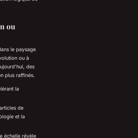
on ou
dans le paysage
volution ou à
aujourd'hui, des
n plus raffinés.
lérant la
rticles de
logie et la
e échelle révèle