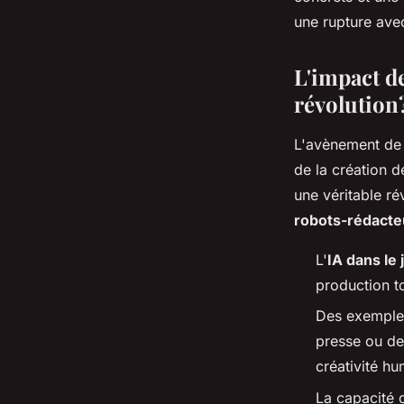
michelle
•
14 mars 2024
•
2 min de lecture
une rupture ave
L'impact de
révolution
L'avènement de 
de la création d
une véritable ré
robots-rédacte
L'
IA dans le
production to
Des exemples
presse ou des
créativité hu
La capacité 