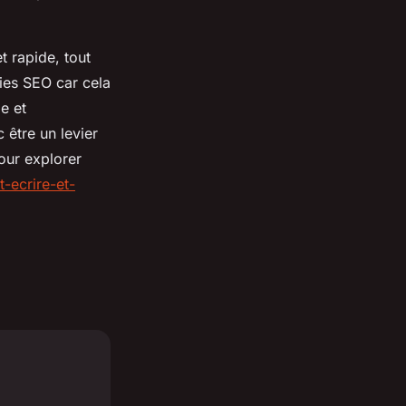
t rapide, tout
gies SEO car cela
e et
 être un levier
Pour explorer
-ecrire-et-