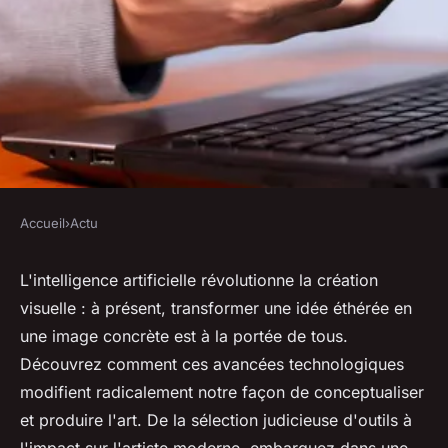
Accueil
›
Actu
ACTU
Innovations IA : transformez
L'intelligence artificielle révolutionne la création
visuelle : à présent, transformer une idée éthérée en
vos idées en images
une image concrète est à la portée de tous.
Découvrez comment ces avancées technologiques
michelle
•
25 mai 2024
•
2 min de lecture
modifient radicalement notre façon de conceptualiser
et produire l'art. De la sélection judicieuse d'outils à