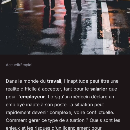
Accueil
›
Emploi
EMPLOI
Les risques d'un licenciement
Dans le monde du
travail
, l'inaptitude peut être une
réalité difficile à accepter, tant pour le
salarier
que
pour inaptitude : Tout ce qu'il
pour l'
employeur
. Lorsqu'un médecin déclare un
faut savoir
employé inapte à son poste, la situation peut
rapidement devenir complexe, voire conflictuelle.
michelle
•
22 juin 2023
•
7 min de lecture
Comment gérer ce type de situation ? Quels sont les
enjeux et les risques d'un licenciement pour