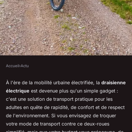
Accueil
›
Actu
ACTU
Quels critères de sélection
À l'ère de la mobilité urbaine électrifiée, la
draisienne
électrique
est devenue plus qu'un simple gadget :
sont essentiels pour
c'est une solution de transport pratique pour les
déterminer le top 5 des
adultes en quête de rapidité, de confort et de respect
draisienne électriques
de l'environnement. Si vous envisagez de troquer
abordables pour les adultes
votre mode de transport contre ce deux-roues