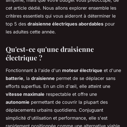
cette année ?
simplifié, mais que votre budget vous préoccupe, de
cet article dédié. Nous allons explorer ensemble les
michelle
•
3 janvier 2024
•
2 min de lecture
critères essentiels qui vous aideront à déterminer le
top 5 des
draisienne électriques abordables
pour
les adultes cette année.
Qu'est-ce qu'une draisienne
électrique ?
Fonctionnant à l'aide d'un
moteur électrique
et d'une
batterie
, la
draisienne
permet de se déplacer sans
efforts superflus. En un clin d'œil, elle atteint une
vitesse maximale
respectable et offre une
autonomie
permettant de couvrir la plupart des
déplacements urbains quotidiens. Conjuguant
simplicité d'utilisation et performance, elle s'est
rapidement positionnée comme une alternative viable