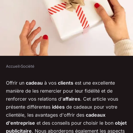
Accueil
›
Société
SOCIÉTÉ
Un cadeau pour vos clients
Offrir un
cadeau
à vos
clients
est une excellente
manière de les remercier pour leur fidélité et de
dans l'entreprise
renforcer vos relations d'
affaires
. Cet article vous
présente différentes
idées
de cadeaux pour votre
michelle
•
22 juin 2023
•
7 min de lecture
clientèle, les avantages d'offrir des
cadeaux
d'entreprise
et des conseils pour choisir le bon
objet
publicitaire
. Nous aborderons également les aspects