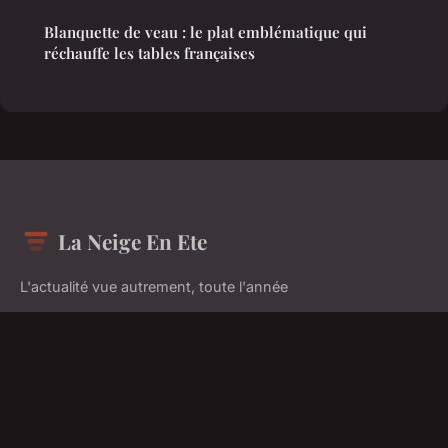
Blanquette de veau : le plat emblématique qui
réchauffe les tables françaises
La Neige En Ete
L'actualité vue autrement, toute l'année
Accueil
Mentions légales
Contact
© 2026 La Neige En Ete. Tous droits réservés.