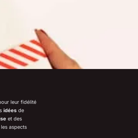
ur leur fidélité
es
idées
de
ise
et des
les aspects