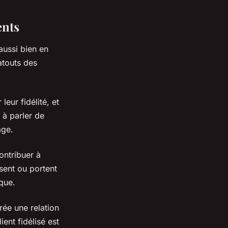
ents
aussi bien en
atouts des
eur fidélité, et
n à parler de
age.
ontribuer à
isent ou portent
rque.
crée une relation
ent fidélisé est