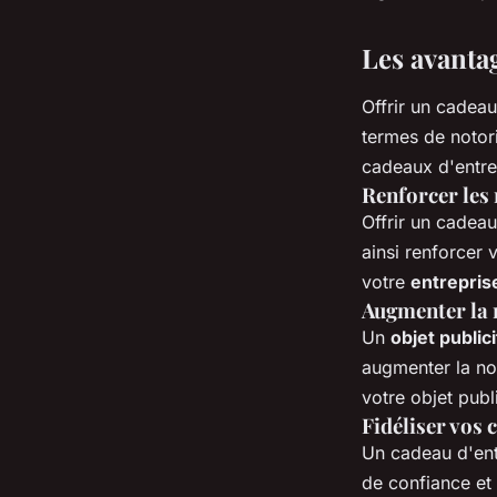
michelle
•
22 juin 2023
•
7 min de lecture
Les avantag
Offrir un cadea
termes de notori
cadeaux d'entre
Renforcer les 
Offrir un cadeau
ainsi renforcer v
votre
entrepris
Augmenter la n
Un
objet publici
augmenter la not
votre objet publ
Fidéliser vos c
Un cadeau d'entr
de confiance et 