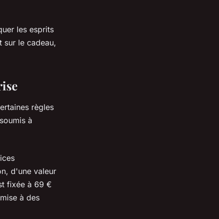
uer les esprits
t sur le cadeau,
rise
ertaines règles
 soumis à
ices
on, d'une valeur
st fixée à 69 €
umise à des