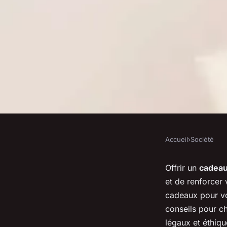
Accueil
›
Société
SOCIÉTÉ
Un cadeau pour vos 
Offrir un
cadea
et de renforcer 
l'entreprise
cadeaux pour vot
conseils pour ch
légaux et éthiq