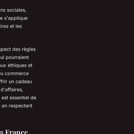
ns sociales,
ne s'applique
res et les
espect des règles
ui pourraient
aux éthiques et
s du commerce
ffrir un cadeau
d'affaires,
 est essentiel de
t en respectant
in France