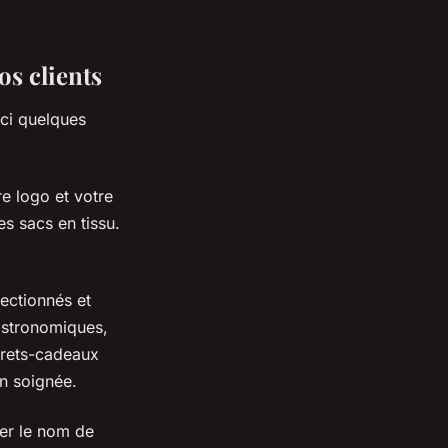
os clients
ici quelques
re logo et votre
s sacs en tissu.
.
ectionnés et
gastronomiques,
frets-cadeaux
on soignée.
ter le nom de