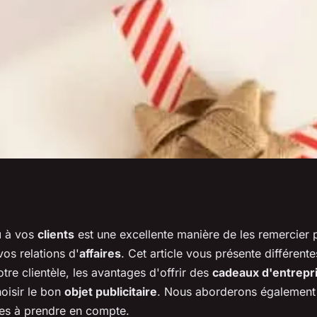
clients dans
u
à vos
clients
est une excellente manière de les remercier po
vos relations d'
affaires
. Cet article vous présente différent
re clientèle, les avantages d'offrir des
cadeaux d'entrepr
oisir le bon
objet publicitaire
. Nous aborderons également 
ues à prendre en compte.