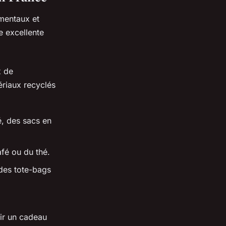
ementaux et
e excellente
x de
ériaux recyclés
é, des sacs en
fé ou du thé.
des tote-bags
rir un cadeau