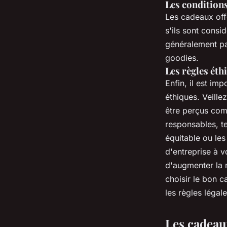
Les conditions
Les cadeaux offe
s'ils sont consi
généralement pas
goodies.
Les règles éth
Enfin, il est im
éthiques. Veille
être perçus comm
responsables, t
équitable ou les
d'entreprise à v
d'augmenter la no
choisir le bon c
les règles légale
Les cadeau