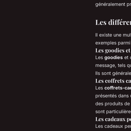
généralement pr
Les différe
Il existe une mu
exemples parmi 
Les goodies et
Les
goodies
et 
message, tels q
Ils sont général
Les coffrets c
Les
coffrets-c
présentés dans 
des produits de
sont particulièr
Les cadeaux p
Les cadeaux per