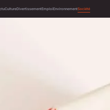
ctu
Culture
Divertissement
Emploi
Environnement
Société