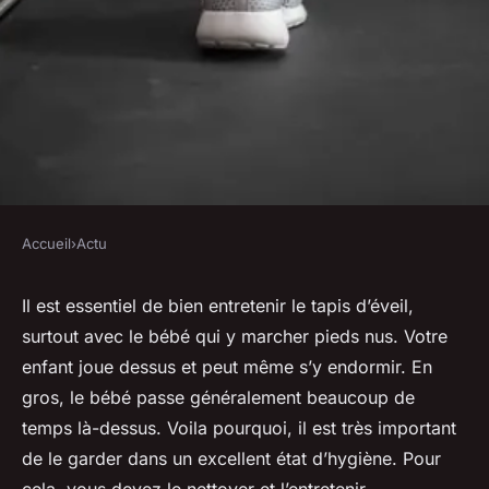
Accueil
›
Actu
ACTU
Comment bien entretenir un
Il est essentiel de bien entretenir le tapis d’éveil,
surtout avec le bébé qui y marcher pieds nus. Votre
tapis d'éveil ?
enfant joue dessus et peut même s’y endormir. En
gros, le bébé passe généralement beaucoup de
michelle
•
16 octobre 2023
•
2 min de lecture
temps là-dessus. Voila pourquoi, il est très important
de le garder dans un excellent état d’hygiène. Pour