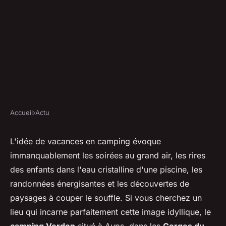
Accueil
›
Actu
ACTU
Camping Verdon : pour des
L'idée de vacances en camping évoque
immanquablement les soirées au grand air, les rires
moments de qualité avec votre
des enfants dans l'eau cristalline d'une piscine, les
famille
randonnées énergisantes et les découvertes de
paysages à couper le souffle. Si vous cherchez un
michelle
•
5 janvier 2024
•
2 min de lecture
lieu qui incarne parfaitement cette image idyllique, le