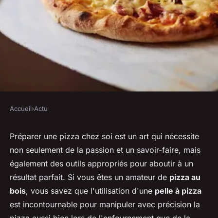
Accueil
›
Actu
ACTU
Pelle à pizza : faites le bon
Préparer une pizza chez soi est un art qui nécessite
non seulement de la passion et un savoir-faire, mais
choix
également des outils appropriés pour aboutir à un
résultat parfait. Si vous êtes un amateur de
pizza au
michelle
•
20 décembre 2023
•
2 min de lecture
bois
, vous savez que l'utilisation d'une
pelle à pizza
est incontournable pour manipuler avec précision la