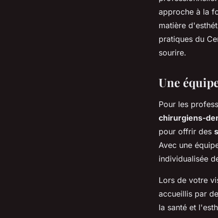
matière de dentister
approche à la f
matière d'esthét
michelle
•
8 juillet 2024
•
2 min de lecture
pratiques du Ce
sourire.
Une équipe
Pour les profess
chirurgiens-de
pour offrir des
Avec une équipe 
individualisée 
Lors de votre vi
accueillis par d
la santé et l'est