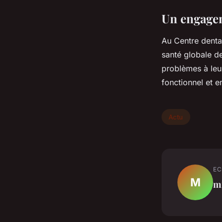
Un engagem
Au Centre denta
santé globale d
problèmes à leur
fonctionnel et e
Actu
EC
M
m