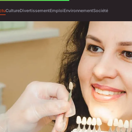
ctu
Culture
Divertissement
Emploi
Environnement
Société