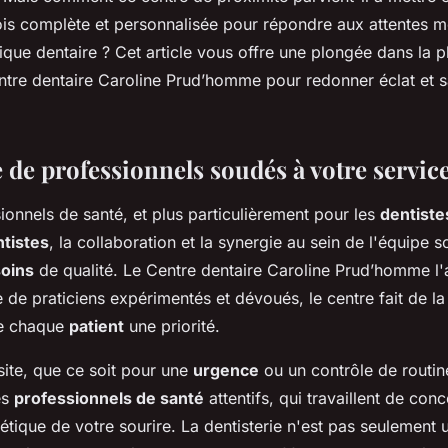
ie esthétique ?
ois complète et personnalisée pour répondre aux attentes 
ique dentaire ? Cet article vous offre une plongée dans la p
ntre dentaire Caroline Prud’homme pour redonner éclat et s
 de professionnels soudés à votre servic
ionnels de santé, et plus particulièrement pour les
dentiste
ntistes
, la collaboration et la synergie au sein de l'équipe s
soins
de qualité. Le Centre dentaire Caroline Prud’homme l'
de praticiens expérimentés et dévoués, le centre fait de la
de chaque
patient
une priorité.
site, que ce soit pour une
urgence
ou un contrôle de routin
es
professionnels de santé
attentifs, qui travaillent de con
hétique de votre sourire. La dentisterie n'est pas seulement u