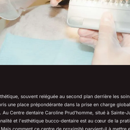
he du Centre
sthétique, souvent reléguée au second plan derrière les soin
 pris une place prépondérante dans la prise en charge globa
Prud'homme en
. Au Centre dentaire Caroline Prud’homme, situé à Sainte-Ju
nnalité et l'esthétique bucco-dentaire est au cœur de la prat
. Mais comment ce centre de proximité parvient-il à mettre