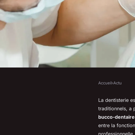
Accueil
›
Actu
ACTU
Quelle est l'approc
La dentisterie e
traditionnels, a
dentaire Caroline 
bucco-dentaire
entre la fonctio
professionnelle