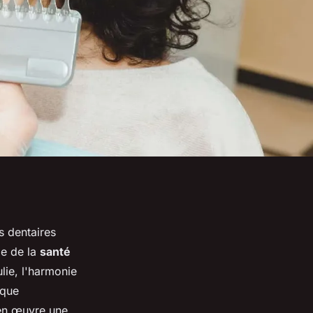
s dentaires
le de la
santé
lie, l'harmonie
ique
 en œuvre une