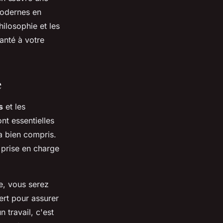
modernes en
hilosophie et les
anté à votre
e
s
et les
ont essentielles
a bien compris.
 prise en charge
e, vous serez
cert pour assurer
n travail, c'est