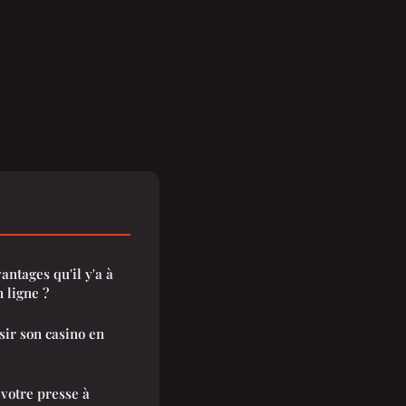
antages qu'il y'a à
 ligne ?
sir son casino en
 votre presse à