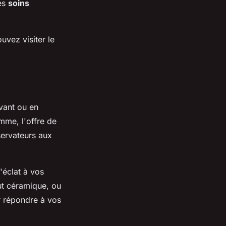
des
soins
uvez visiter le
rvant ou en
mme, l'offre de
ervateurs aux
'éclat à vos
out céramique, ou
r répondre à vos