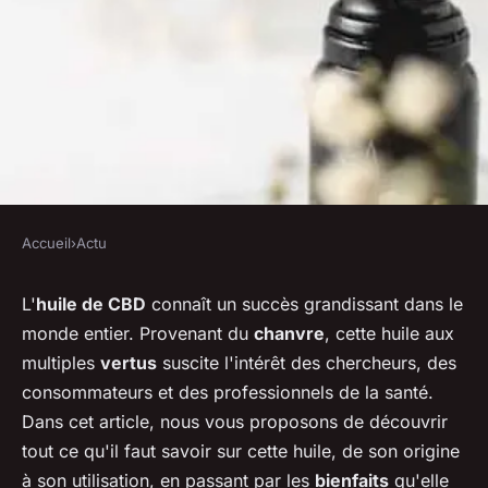
Accueil
›
Actu
ACTU
Que faut-il savoir sur l'huile
L'
huile de CBD
connaît un succès grandissant dans le
monde entier. Provenant du
chanvre
, cette huile aux
de cannabidiol, ou huile de
multiples
vertus
suscite l'intérêt des chercheurs, des
CBD ?
consommateurs et des professionnels de la santé.
Dans cet article, nous vous proposons de découvrir
michelle
•
22 juin 2023
•
6 min de lecture
tout ce qu'il faut savoir sur cette huile, de son origine
à son utilisation, en passant par les
bienfaits
qu'elle