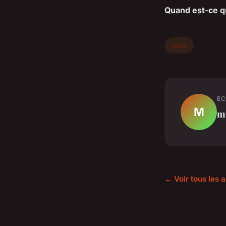
Quand est-ce q
Actu
EC
M
m
← Voir tous les a