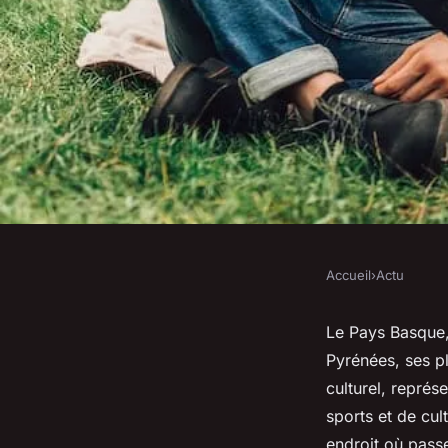
Accueil
›
Actu
ACTU
Quand est-ce qu'on 
Le Pays Basque
Pyrénées, ses pl
camping pays basqu
culturel, repré
sports et de cu
endroit où passe