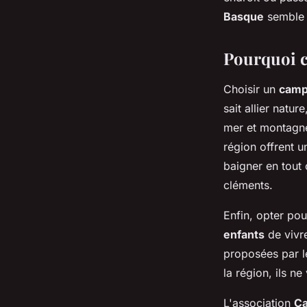
michelle
•
21 décembre 2023
•
2 min de lecture
Basque
semble ê
Pourquoi c
Choisir un
camp
sait allier natur
mer et montagne
région offrent 
baigner en tout
cléments.
Enfin, opter pou
enfants
de vivre
proposées par l
la région, ils n
L'association
Ca