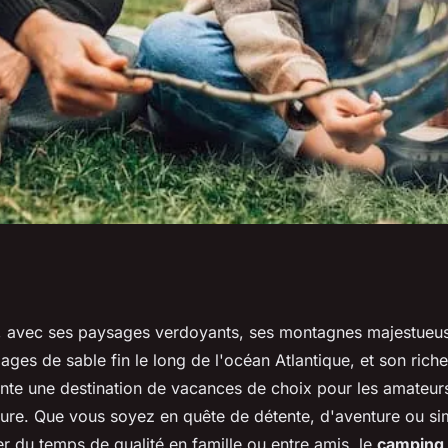
part pour un
, avec ses paysages verdoyants, ses montagnes majestueu
ages de sable fin le long de l'océan Atlantique, et son rich
e ?
sente une destination de vacances de choix pour les amateur
lture. Que vous soyez en quête de détente, d'aventure ou s
r du temps de qualité en famille ou entre amis, le
camping 