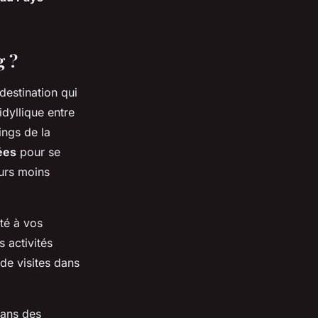
g ?
destination qui
idyllique entre
ings de la
ées
pour se
urs moins
té à vos
 activités
de visites dans
dans des