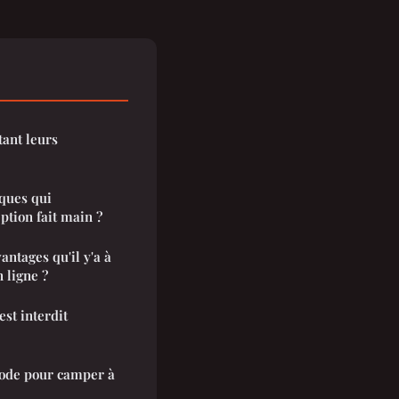
tant leurs
iques qui
ption fait main ?
antages qu'il y'a à
 ligne ?
st interdit
iode pour camper à