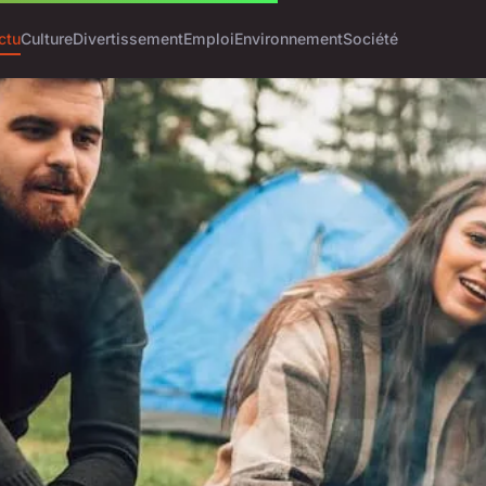
ctu
Culture
Divertissement
Emploi
Environnement
Société