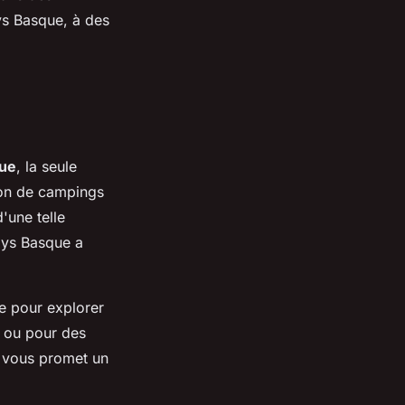
ys Basque, à des
que
, la seule
ion de campings
'une telle
Pays Basque a
re pour explorer
d ou pour des
t vous promet un