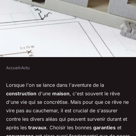
Accueil
›
Actu
ACTU
Les garanties indispensables
Lorsque l'on se lance dans l'aventure de la
construction
d'une
maison
, c'est souvent le rêve
lors d'un projet de
d'une vie qui se concrétise. Mais pour que ce rêve ne
construction
vire pas au cauchemar, il est crucial de s'assurer
contre les divers aléas qui peuvent survenir durant et
michelle
•
1 février 2024
•
2 min de lecture
après les
travaux
. Choisir les bonnes
garanties
et