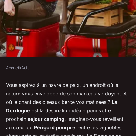
Accueil
›
Actu
ACTU
Camping en Dordogne : un
Vous aspirez à un havre de paix, un endroit où la
nature vous enveloppe de son manteau verdoyant et
séjour confortable en pleine
où le chant des oiseaux berce vos matinées ?
La
nature
Dordogne
est la destination idéale pour votre
prochain
séjour camping
. Imaginez-vous réveillant
michelle
•
9 février 2024
•
2 min de lecture
au cœur du
Périgord pourpre
, entre les vignobles