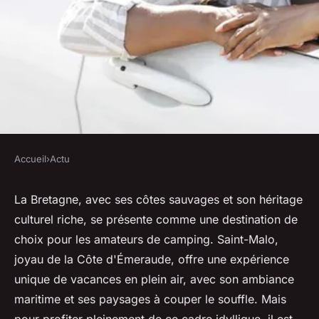
Accueil
›
Actu
ACTU
Quelle est la meilleure période
La Bretagne, avec ses côtes sauvages et son héritage
culturel riche, se présente comme une destination de
pour camper à Saint-Malo ?
choix pour les amateurs de camping. Saint-Malo,
joyau de la Côte d'Émeraude, offre une expérience
michelle
•
18 mars 2024
•
2 min de lecture
unique de vacances en plein air, avec son ambiance
maritime et ses paysages à couper le souffle. Mais