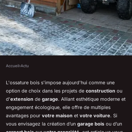
Accueil
›
Actu
ACTU
Quels sont les avantages
L'ossature bois s'impose aujourd'hui comme une
option de choix dans les projets de
construction
ou
principaux de choisir un
d'
extension
de
garage
. Alliant esthétique moderne et
garage en ossature bois pour
engagement écologique, elle offre de multiples
votre propriété ?
avantages pour
votre maison
et
votre voiture
. Si
vous envisagez la création d’un
garage bois
ou d’un
michelle
•
4 janvier 2024
•
3 min de lecture