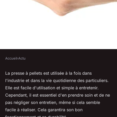
Accueil
›
Actu
ACTU
Astuce pour bien entretenir
La presse à pellets est utilisée à la fois dans
l'industrie et dans la vie quotidienne des particuliers.
votre presse à pellets
Elle est facile d'utilisation et simple à entretenir.
Cependant, il est essentiel d'en prendre soin et de ne
michelle
•
4 octobre 2023
•
2 min de lecture
pas négliger son entretien, même si cela semble
facile à réaliser. Cela garantira son bon