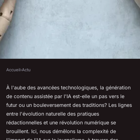
Accueil
›
Actu
ACTU
Génération de contenu à l'ère
À l'aube des avancées technologiques, la génération
de contenu assistée par l'IA est-elle un pas vers le
de l'ia : révolution ou
futur ou un bouleversement des traditions? Les lignes
évolution?
entre l'évolution naturelle des pratiques
rédactionnelles et une révolution numérique se
michelle
•
14 mars 2024
•
2 min de lecture
brouillent. Ici, nous démêlons la complexité de