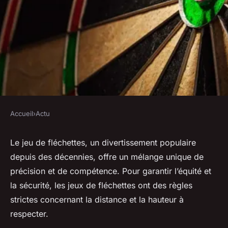
Accueil
›
Actu
ACTU
Distance et hauteur
Le jeu de fléchettes, un divertissement populaire
depuis des décennies, offre un mélange unique de
réglementaires des jeux de
précision et de compétence. Pour garantir l’équité et
fléchettes
la sécurité, les jeux de fléchettes ont des règles
strictes concernant la distance et la hauteur à
michelle
•
28 septembre 2023
•
2 min de lecture
respecter.