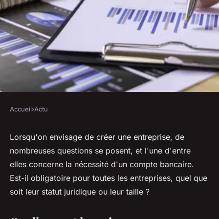
Accueil
›
Actu
ACTU
Le compte bancaire est-il
Lorsqu'on envisage de créer une entreprise, de
nombreuses questions se posent, et l'une d'entre
obligatoire pour toutes les
elles concerne la nécessité d'un compte bancaire.
entreprises ?
Est-il obligatoire pour toutes les entreprises, quel que
soit leur statut juridique ou leur taille ?
michelle
•
18 novembre 2023
•
2 min de lecture