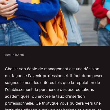
Accueil
›
Actu
ACTU
Les critères à considérer pour
Choisir son école de management est une décision
qui façonne l'avenir professionnel. Il faut donc peser
faire le choix de son école de
soigneusement les critères tels que la réputation de
management
l'établissement, la pertinence des accréditations
académiques, ou encore le taux d'insertion
michelle
•
27 février 2024
•
3 min de lecture
professionnelle. Ce triptyque vous guidera vers une